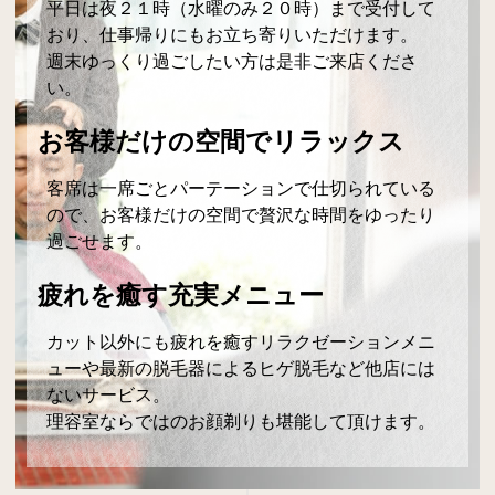
平日は夜２１時（水曜のみ２０時）まで受付して
おり、仕事帰りにもお立ち寄りいただけます。
週末ゆっくり過ごしたい方は是非ご来店くださ
い。
お客様だけの空間でリラックス
客席は一席ごとパーテーションで仕切られている
ので、お客様だけの空間で贅沢な時間をゆったり
過ごせます。
疲れを癒す充実メニュー
カット以外にも疲れを癒すリラクゼーションメニ
ューや最新の脱毛器によるヒゲ脱毛など他店には
ないサービス。
理容室ならではのお顔剃りも堪能して頂けます。