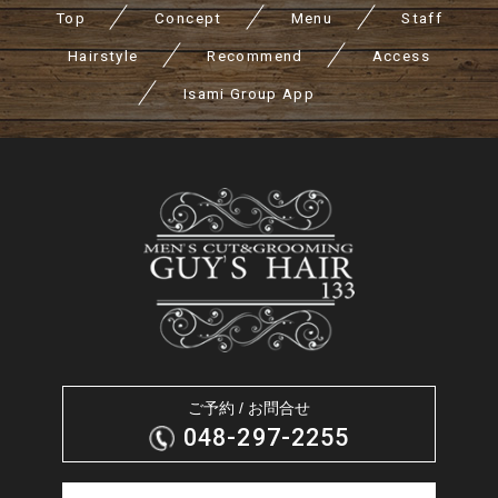
Top
Concept
Menu
Staff
Hairstyle
Recommend
Access
Isami Group App
ご予約 / お問合せ
048-297-2255